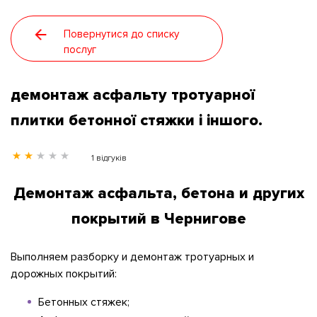
Розпродаж
Повернутися до списку
послуг
Контакти
демонтаж асфальту тротуарної
Статті
плитки бетонної стяжки і іншого.
Новини
1 відгуків
Демонтаж асфальта, бетона и других
Галерея
покрытий в Чернигове
Про нас
Выполняем разборку и демонтаж тротуарных и
дорожных покрытий:
Бетонных стяжек;