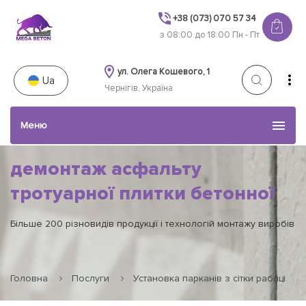
+38 (073) 070 57 34
з 08:00 до 18:00 Пн - Пт
ул. Олега Кошевого, 1
Ua
Чернігів, Україна
Меню
демонтаж асфальту
Каталог товарів
тротуарної плитки бетонної
стяжки і іншого.
Послуги
Більше 200 різновидів продукції і технологій монтажу виробів
Наші роботи
Головна
Послуги
Установка парканів з сітки рабиці
Акції