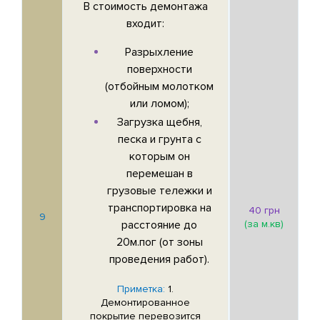
В стоимость демонтажа
входит:
Разрыхление
поверхности
(отбойным молотком
или ломом);
Загрузка щебня,
песка и грунта с
которым он
перемешан в
грузовые тележки и
транспортировка на
40 грн
9
расстояние до
(за м.кв)
20м.пог (от зоны
проведения работ).
Приметка:
1.
Демонтированное
покрытие перевозится