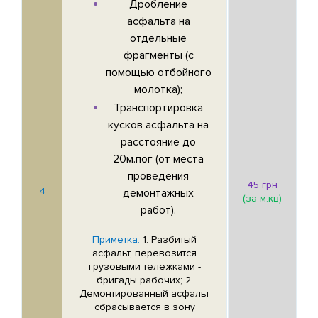
Дробление
асфальта на
отдельные
фрагменты (с
помощью отбойного
молотка);
Транспортировка
кусков асфальта на
расстояние до
20м.пог (от места
проведения
45 грн
4
демонтажных
(за м.кв)
работ).
Приметка:
1. Разбитый
асфальт, перевозится
грузовыми тележками -
бригады рабочих; 2.
Демонтированный асфальт
сбрасывается в зону