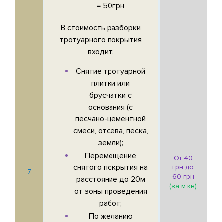
= 50грн
В стоимость разборки
тротуарного покрытия
входит:
Снятие тротуарной
плитки или
брусчатки с
основания (с
песчано-цементной
смеси, отсева, песка,
земли);
Перемещение
От 40
снятого покрытия на
грн до
7
60 грн
расстояние до 20м
(за м.кв)
от зоны проведения
работ;
По желанию