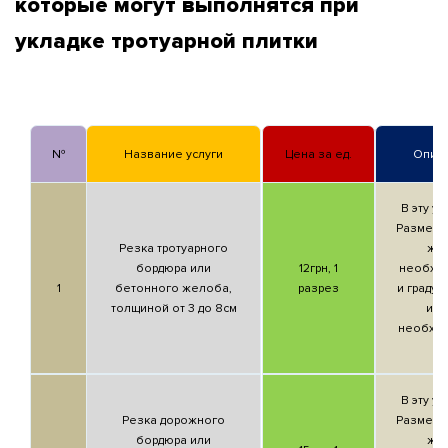
которые могут выполнятся при
укладке тротуарной плитки
№
Название услуги
Цена за
ед.
Описа
В эту ус
Разметк
Резка тротуарного
же
бордюра или
12грн,
1
необхо
1
бетонного желоба,
разрез
и градус
толщиной от 3 до 8см
изд
необход
В эту ус
Резка дорожного
Разметк
бордюра или
же