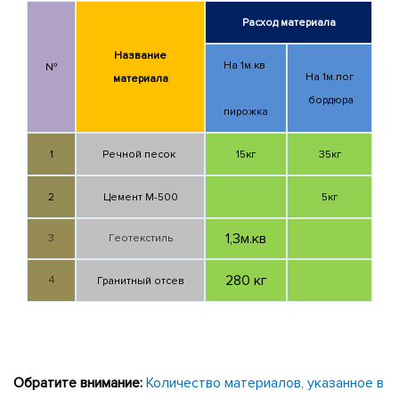
Расход материала
Название
На 1м.кв
№
На 1м.пог
материала
бордюра
пирожка
1
Речной песок
15кг
35кг
2
Цемент М-500
5кг
1,3м.кв
3
Геотекстиль
280 кг
4
Гранитный отсев
Обратите внимание:
Количество материалов, указанное в