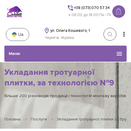
+38 (073) 070 57 34
з 08:00 до 18:00 Пн - Пт
ул. Олега Кошевого, 1
Ua
Чернігів, Україна
Меню
Укладання тротуарної
Каталог товарів
плитки, за технологією №9
Эконом «На отсев»
Послуги
Більше 200 різновидів продукції і технологій монтажу виробів
Наші роботи
Головна
Послуги
Укладання тротуарної плитки та брукі
Акції