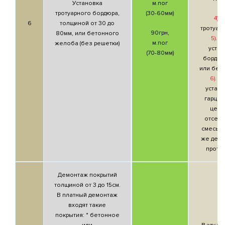
Установка
м.пог
р
тротуарного бордюра,
(30-60мм)
4)
. 
6
толщиной от 30 до
тротуар
90грн,
80мм, или бетонного
5)
. У
м.пог
желоба (без решетки)
уста
(70-80мм)
бордюр
или бет
6).
Ес
устан
гарцов
цеме
отсев
смесь), 
же день
прото
Демонтаж покрытий
толщиной от 3 до 15см.
В платный демонтаж
входят такие
покрытия: * бетонное