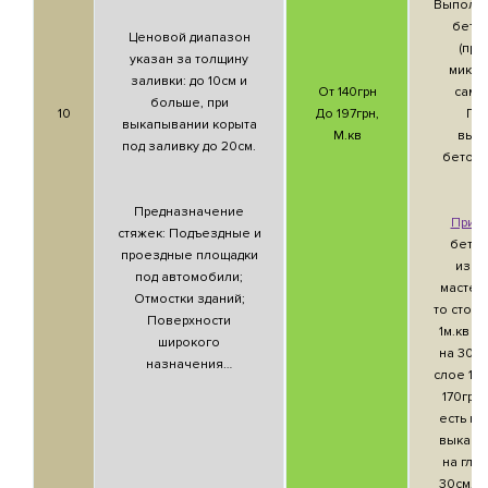
Выполня
бето
Ценовой диапазон
(пр
указан за толщину
миксе
заливки: до 10см и
От 140грн
само
больше, при
10
До 197грн,
Пр
выкапывании корыта
М.кв
выр
под заливку до 20см.
бетонн
м
Предназначение
Прим
стяжек: Подъездные и
бетон
проездные площадки
изго
под автомобили;
мастер
Отмостки зданий;
то стоим
Поверхности
1м.кв у
широкого
на 30гр
назначения…
слое 10с
170грн/
есть н
выкапы
на глуб
30см, т