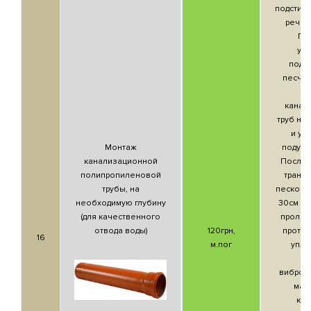
подстил
речно
Пр
уп
подс
песчан
М
канал
труб на
и уп
Монтаж
подушк
канализационной
Послой
полипропиленовой
транш
трубы, на
песком, 
необходимую глубину
30см с
(для качественного
пролив
отвода воды)
120грн,
проточ
16
м.пог
упло
п
виброт
маш
ко