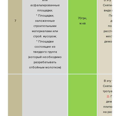
или
В эту ус
асфальтированные
Снятие 
площадки;
вида по
* Площадки,
Пер
70грн,
7
заложенные
др
м.кв
строительными
пове
материалами или
расстоя
строй. мусором;
места
* Площадки
демонт
состоящие из
твердого грунта
(который необходимо
разрабатывать
отбойным молотком)
В эту ус
Снятие 
тротуарн
2).
Пе
демон
плитки и
на расст