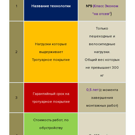
1
Название технологии
№9
(Класс Эконом
)
"на отсев"
Только
пешеходные и
Нагрузки которые
велосипедные
2
выдерживает
нагрузки.
Тротуарное покрытие
Общий вес которых
не превышает 300
кг
0,5 лет
(с момента
Гарантийный срок на
3
завершения
тротуарное покрытие
монтажных работ)
Стоимость работ, по
обустройству