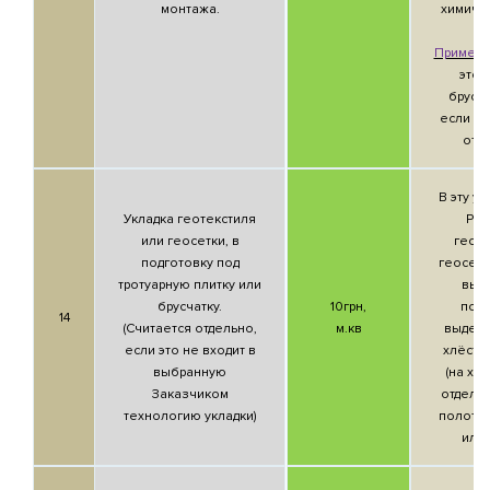
монтажа.
химичес
Приметк
это 
брусча
если эт
отл
В эту ус
Укладка геотекстиля
Рас
или геосетки, в
геоте
подготовку под
геосетк
тротуарную плитку или
выр
брусчатку.
10грн,
пове
14
(Считается отдельно,
м.кв
выдер
если это не входит в
хлёсто
выбранную
(на хл
Заказчиком
отдель
технологию укладки)
полотна
или 