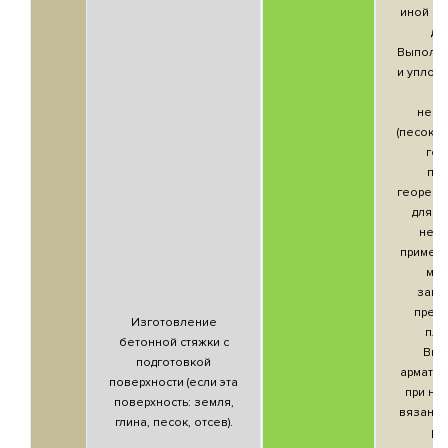
иной гру
до
Выполня
и уплот
с
необ
(песок, 
гео
пол
георешет
для о
несу
примен
мат
зави
пред
Изготовление
пло
бетонной стяжки с
Вкл
подготовкой
арматур
поверхности (если эта
при не
поверхность: земля,
вязани
глина, песок, отсев).
ре