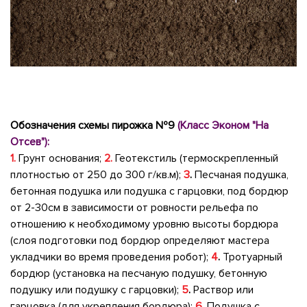
Обозначения схемы пирожка №9
(Класс Эконом "На
Отсев"):
1.
Грунт основания;
2.
Геотекстиль (термоскрепленный
плотностью от 250 до 300
г/кв.м
);
3
.
Песчаная подушка,
бетонная подушка или подушка с гарцовки, под бордюр
от 2-30см в зависимости от ровности рельефа по
отношению к необходимому уровню высоты бордюра
(слоя подготовки под бордюр определяют мастера
укладчики во время проведения робот);
4
.
Тротуарный
бордюр (установка на песчаную подушку, бетонную
подушку или подушку с гарцовки);
5
.
Раствор или
гарцовка (для укрепления бордюра);
6.
Подушка с