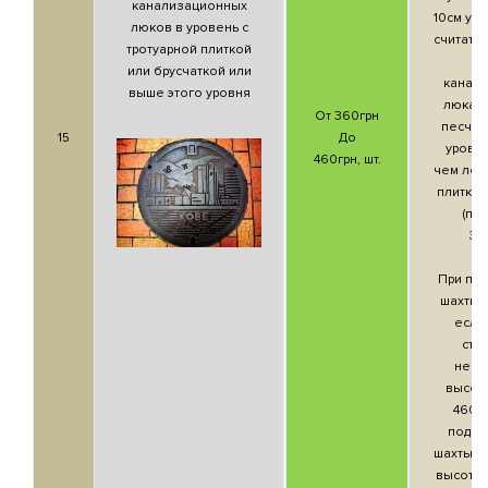
канализационных
10см угл
люков в уровень с
считатьс
тротуарной плиткой
Ус
или брусчаткой или
канал
выше этого уровня
люка н
От 360грн
песчан
15
До
урове
460грн, шт.
чем леж
плитка 
(по
За
Пр
При под
шахты:
1
если
сте
необ
высоту
460гр
подни
шахты н
высоту о