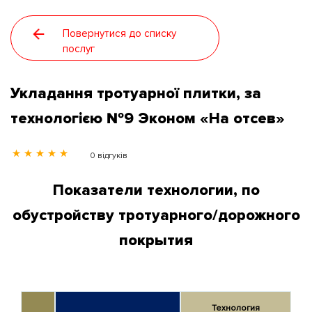
Розпродаж
Повернутися до списку
послуг
Контакти
Укладання тротуарної плитки, за
Статті
технологією №9 Эконом «На отсев»
Новини
0 відгуків
Показатели технологии, по
Галерея
обустройству тротуарного/дорожного
Про нас
покрытия
Технология