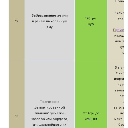
в ране
ям
нахожд
Забрасывание земли
170грн,
указа
12
в ранее выкопанную
куб
яму
Приметк
находит
чем за 
куда
сбр
В эту ус
Очистк
изделия
на нег
земли, г
есть
Подготовка
изд
демонтированной
загрязн
плитки/брусчатки,
От 4грн до
можн
13
желоба или бордюра,
7грн, шт.
механич
для дальнейшего их
без 