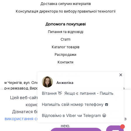
Доставка сипучих матеріалів
Консультація директора по вибору правильної технології
Допомога покупцеві
Питання та відповіді
Статті
Каталог товарів
Распродажи
Контакти
Наша адреса
м Чернігів, вул. Олега Кошового 1
р-н ремзавод, Виробництво на території 171 Військового ремонтного
заводу
Цей веб-сайт використовує файли cookie, щоб ваше
По території заводу будуть покажчики синього кольору з написом
користування сайтом було зручнішим.
«Євро паркани»
Дізнатися більше про файли cookie та з
Політикою
використання cookies
. Натискаючи ОК, ви погоджуєтесь з
нею.