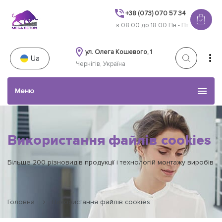
+38 (073) 070 57 34
з 08:00 до 18:00 Пн - Пт
ул. Олега Кошевого, 1
Ua
Чернігів, Україна
Меню
Каталог товарів
Використання файлів cookies
Послуги
Більше 200 різновидів продукції і технологій монтажу виробів
Наші роботи
Головна
Використання файлів cookies
Акції