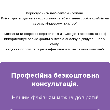
Розпродаж
Користуючись веб-сайтом Компанії,
Клієнт дає згоду на використання та зберігання cookie-файлів на
своєму кінцевому пристрої.
Контакти
Компанія та сторонні сервіси (такі як Google, Facebook та інші)
Статті
використовує cookie-файли з метою аналізу відвідувань веб-
сайту,
надання послуг та оцінки ефективності рекламних кампаній.
Новини
Галерея
Професійна
безкоштовна
Про нас
консультація.
Нашим фахівцям можна довіряти!