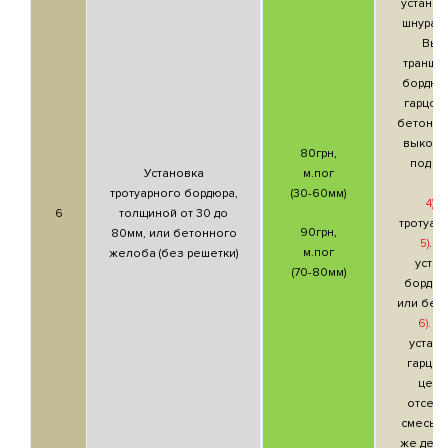
установ
шнурам
Вык
транше
бордюр
гарцовк
бетонног
выкопа
80грн,
под н
Установка
м.пог
р
тротуарного бордюра,
(30-60мм)
4)
. 
6
толщиной от 30 до
тротуар
90грн,
80мм, или бетонного
5)
. У
м.пог
желоба (без решетки)
уста
(70-80мм)
бордюр
или бет
6).
Ес
устан
гарцов
цеме
отсев
смесь), 
же день