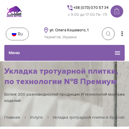
+38 (073) 070 57 34
с 9:00 до 17:00 Пн - Пт
ул. Олега Кошевого, 1
Ru
Чернигов, Украина
Меню
Укладка тротуарной плитки,
Каталог товаров
по технологии №8 Премиум
Германия
Услуги
Более 200 разновидностей продукции И технологий монтажа
изделий
Наши работы
Главная
Услуги
Укладка тротуарной плитки и брусчатки
Акции