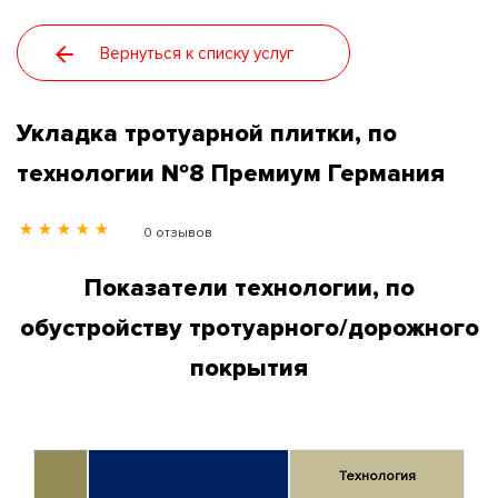
Распродажи
Вернуться к списку услуг
Контакты
Укладка тротуарной плитки, по
технологии №8 Премиум Германия
Статьи
0 отзывов
Новости
Показатели технологии, по
О нас
обустройству тротуарного/дорожного
покрытия
Галерея
Технология