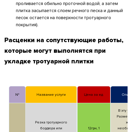
проливается обильно проточной водой, а затем
плитка засыпается слоем речного песка и данный
песок остается на поверхности тротуарного
покрытия).
Расценки на сопутствующие работы,
которые могут выполнятся при
укладке тротуарной плитки
№
Название услуги
Цена за
ед.
Описа
В эту ус
Разметк
Резка тротуарного
же
бордюра или
12грн,
1
необхо