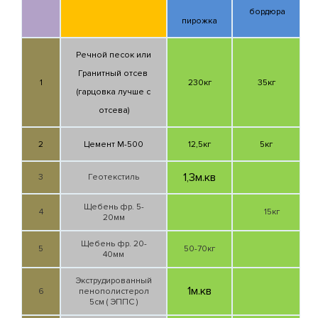
бордюра
пирожка
Речной песок или
Гранитный отсев
1
230кг
35кг
(гарцовка лучше с
отсева)
2
Цемент М-500
12,5кг
5кг
1,3м.кв
3
Геотекстиль
Щебень фр. 5-
4
15кг
20мм
Щебень фр. 2
0-
5
50-70кг
40мм
Экструдированный
1м.кв
6
пенополистерол
5см ( ЭППС )