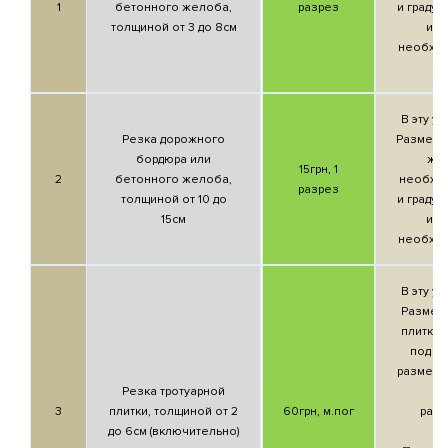
1
бетонного желоба,
разрез
и градус
толщиной от 3 до 8см
изд
необход
В эту ус
Резка дорожного
Разметк
бордюра или
же
15грн,
1
2
бетонного желоба,
необхо
разрез
толщиной от 10 до
и градус;
15см
изд
необход
В эту ус
Разметк
плитки 
под н
размер;
Резка тротуарной
пл
3
плитки, толщиной от 2
60грн,
м.пог
рас
до 6см (включительно)
л