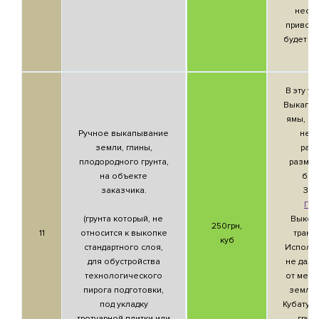
несущ
привоз
будет ст
В эту ус
Выкапыв
ямы, ил
Ручное выкапывание
нео
земли, глины,
раз
плодородного грунта,
размер
на объекте
был
заказчика.
Зак
При
(грунта который, не
Выкопа
250грн,
11
относится к выкопке
транс
куб
стандартного слоя,
Исполни
для обустройства
не дале
технологического
от мест
пирога подготовки,
землян
под укладку
Кубатур
тротуарной плитки или
грунт