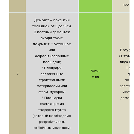
прото
Демонтаж покрытий
толщиной от 3 до 15см.
В платный демонтаж
входят такие
покрытия: * бетонное
или
В эту ус
асфальтированные
Снятие 
площадки;
вида по
* Площадки,
Пер
70грн,
7
заложенные
др
м.кв
строительными
пове
материалами или
расстоя
строй. мусором;
места
* Площадки
демонт
состоящие из
твердого грунта
(который необходимо
разрабатывать
отбойным молотком)