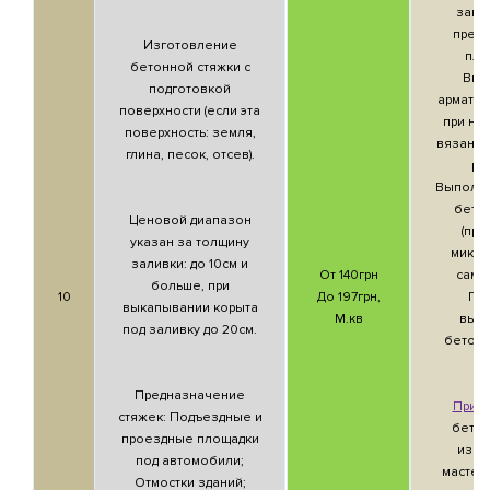
зави
пред
Изготовление
пло
бетонной стяжки с
Вкл
подготовкой
арматур
поверхности (если эта
при не
поверхность: земля,
вязани
глина, песок, отсев).
ре
Выполня
бето
Ценовой диапазон
(пр
указан за толщину
миксе
заливки: до 10см и
От 140грн
само
больше, при
10
До 197грн,
Пр
выкапывании корыта
М.кв
выр
под заливку до 20см.
бетонн
м
Предназначение
Прим
стяжек: Подъездные и
бетон
проездные площадки
изго
под автомобили;
мастер
Отмостки зданий;