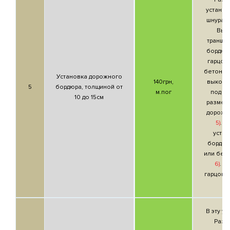
установ
шнурам
Вык
транше
бордюр
гарцовк
бетонног
Установка дорожного
140грн,
выкопа
5
бордюра, толщиной от
м.пог
под н
10 до 15см
размер
дорожн
5)
. У
уста
бордюр
или бет
6)
. П
гарцовк
В эту ус
Разм