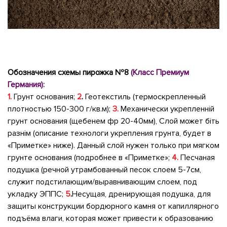
Обозначения схемы пирожка №8
(Класс Премиум
Германия):
1.
Грунт основания;
2
.
Геотекстиль (термоскрепленный
плотностью 150-300
г/кв.м
);
3.
Механически укрепленній
грунт основания (щебенем фр 20-40мм), Слой может біть
разнім (описание технологи укрепления грунта, будет в
«Приметке» ниже). Данный слой нужен только при мягком
грунте основания (подробнее в «Приметке»;
4.
Песчаная
подушка (речной утрамбованный песок слоем 5-7см,
служит подстилающим/выравнивающим слоем, под
укладку ЭППС;
5
.
Несущая, дренирующая подушка, для
защиты конструкции бордюрного камня от капиллярного
подъёма влаги, которая может привести к образованию