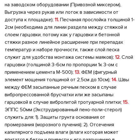
на заводском оборудовании (Привозной миксером),
Выгрузка через рукав или лоток в зависимости от
доступа к площадке);
11.
Песчаная прослойка толщиной 1-
2см (необходима для линии раздела между стяжкой и
слоем гарцовки, потому как у гарцовки и бетонной
стяжки разное линейное расширение при перепадах
температур и наборе прочности, также слой песка
служит для удобства монтажа системы маяков);
12.
Слой
гарцовки (толщиной 3-6см по пропорции 1к 3-ом с
применением цемента М-500);
13.
ФЕМ (фигурный
элемент мощения толщиной от 2,5см до 10см);
14.
Швы
между ФЕМ засыпанные речным песком в случае
вибропрессованной брусчатки или же засыпаны
гарцовкой в случае вибролитой тротуарной плитки;
15.
ЭППС 50мм (Экструдированный пено-поли-стерол)
служить для: 1). Защиты грунта основания от
промерзания (морозного пучения); 2). Отсечения
капилярного подъема влаги (влаги которая может
впитатся в бетон и привести к его разрушению в