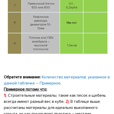
Привозной бетон
0,1 -
7
В25 или В30
0,2куба
Рифленая
арматура,
8
14м.пог
диаметром 10-
12мм
Пленка или ПВХ
мембрана –
9
высокой
1,3м.кв
плотности
Обратите внимание:
Количество материалов, указанное в
данной табличке – Примерное
.
Примерное потому что:
1)
. Строительные материалы, такие как песок и щебень
всегда имеют разный вес в кубе;
2).
В таблице выше,
рассчитаны материалы для идеально выкопанного
корыта, но как показывает практика – местами