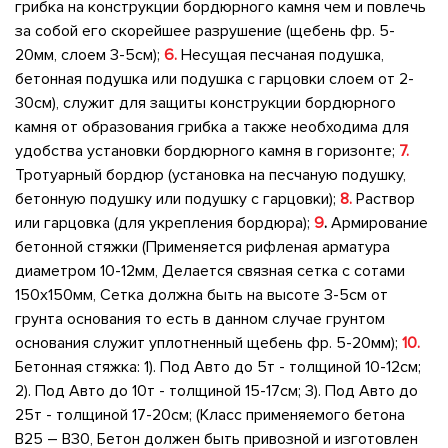
грибка на конструкции бордюрного камня чем и повлечь
за собой его скорейшее разрушение (щебень фр. 5-
20мм, слоем 3-5см);
6.
Несущая песчаная подушка,
бетонная подушка или подушка с гарцовки слоем от 2-
30см), служит для защиты конструкции бордюрного
камня от образования грибка а также необходима для
удобства установки бордюрного камня в горизонте;
7.
Тротуарный бордюр (установка на песчаную подушку,
бетонную подушку или подушку с гарцовки);
8.
Раствор
или гарцовка (для укрепления бордюра);
9
.
Армирование
бетонной стяжки (Применяется рифленая арматура
диаметром 10-12мм, Делается связная сетка с сотами
150х150мм, Сетка должна быть на высоте 3-5см от
грунта основания то есть в данном случае грунтом
основания служит уплотненный щебень фр. 5-20мм);
10.
Бетонная стяжка: 1). Под Авто до 5т - толщиной 10-12см;
2). Под Авто до 10т - толщиной 15-17см; 3). Под Авто до
25т - толщиной 17-20см; (Класс применяемого бетона
В25 – В30, Бетон должен быть привозной и изготовлен