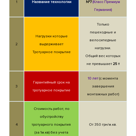
1
Название технологии
№7
(Класс Премиум
Германия)
Только
пешеходные и
Нагрузки которые
велосипедные
2
выдерживает
нагрузки.
Тротуарное покрытие
Общий вес которых
не превышает
25 т
10 лет
(с момента
Гарантийный срок на
3
завершения
тротуарное покрытие
монтажных работ)
Стоимость работ, по
обустройству
4
тротуарного покрытия
От 350 грн/м.кв.
(за 1м.кв) без учета