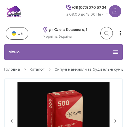
+38 (073) 070 57 34
з 08:00 до 18:00 Пн - Пт
ул. Олега Кошевого, 1
Ua
Чернігів, Україна
Меню
Головна
Каталог
Сипучі матеріали та будівельні суміші
Каталог товарів
Послуги
Наші роботи
Next
Previous
Акції